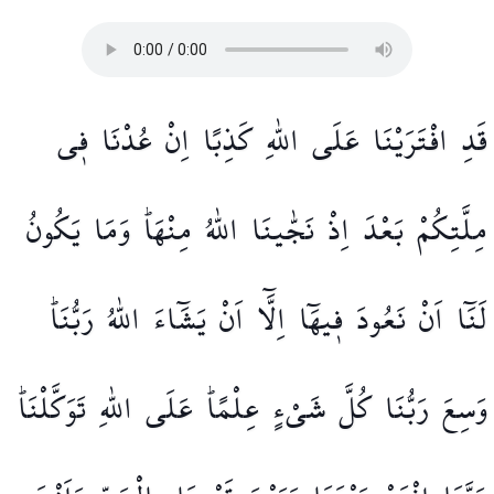
قَدِ
افْتَرَيْنَا
عَلَى
اللّٰهِ
كَذِبًا
اِنْ
عُدْنَا
ف۪ي
مِلَّتِكُمْ
بَعْدَ
اِذْ
نَجّٰينَا
اللّٰهُ
مِنْهَاۜ
وَمَا
يَكُونُ
لَنَٓا
اَنْ
نَعُودَ
ف۪يهَٓا
اِلَّٓا
اَنْ
يَشَٓاءَ
اللّٰهُ
رَبُّنَاۜ
وَسِعَ
رَبُّنَا
كُلَّ
شَيْءٍ
عِلْمًاۜ
عَلَى
اللّٰهِ
تَوَكَّلْنَاۜ