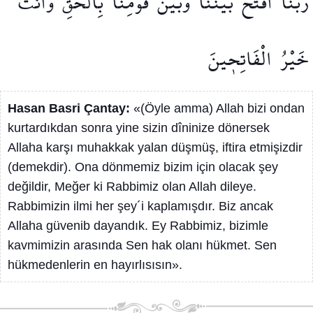
رَبَّنَا
افْتَحْ
بَيْنَنَا
وَبَيْنَ
قَوْمِنَا
بِالْحَقِّ
وَاَنْتَ
خَيْرُ
الْفَاتِح۪ينَ
Hasan Basri Çantay:
«(Öyle amma) Allah bizi ondan
kurtardıkdan sonra yine sizin dîninize dönersek
Allaha karşı muhakkak yalan düşmüş, iftira etmişizdir
(demekdir). Ona dönmemiz bizim için olacak şey
değildir, Meğer ki Rabbimiz olan Allah dileye.
Rabbimizin ilmi her şey´i kaplamışdır. Biz ancak
Allaha güvenib dayandık. Ey Rabbimiz, bizimle
kavmimizin arasında Sen hak olanı hükmet. Sen
hükmedenlerin en hayırlısısın».