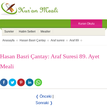
Kuran Okulu
Sureler
Hatim Setleri
Mealler
Anasayfa
Hasan Basri Çantay
Araf suresi
Araf 89
Hasan Basri Çantay: Araf Suresi 89. Ayet
Meali
❬ Önceki
|
Sonraki ❭