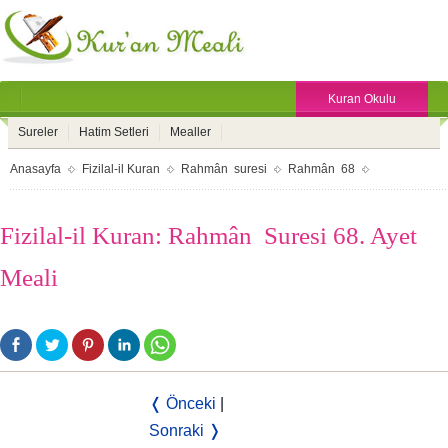
Kuran Okulu
Sureler
Hatim Setleri
Mealler
Anasayfa
Fizilal-il Kuran
Rahmân suresi
Rahmân 68
Fizilal-il Kuran: Rahmân Suresi 68. Ayet
Meali
❬ Önceki
|
Sonraki ❭