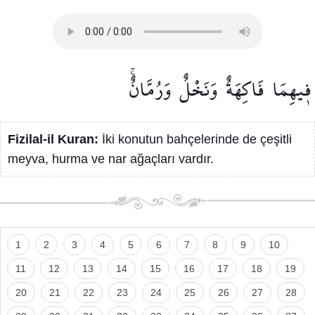
ف۪يهِمَا
فَاكِهَةٌ
وَنَخْلٌ
وَرُمَّانٌۚ
Fizilal-il Kuran:
İki konutun bahçelerinde de çeşitli
meyva, hurma ve nar ağaçları vardır.
1
2
3
4
5
6
7
8
9
10
11
12
13
14
15
16
17
18
19
20
21
22
23
24
25
26
27
28