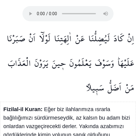
اِنْ
كَادَ
لَيُضِلُّنَا
عَنْ
اٰلِهَتِنَا
لَوْلَٓا
اَنْ
صَبَرْنَا
عَلَيْهَاۜ
وَسَوْفَ
يَعْلَمُونَ
ح۪ينَ
يَرَوْنَ
الْعَذَابَ
مَنْ
اَضَلُّ
سَب۪يلًا
Fizilal-il Kuran:
Eğer biz ilahlarımıza ısrarla
bağlılığımızı sürdürmeseydik, az kalsın bu adam bizi
onlardan vazgeçirecekti derler. Yakında azabımızı
gördüklerinde kimin yolunun sapık olduğunu