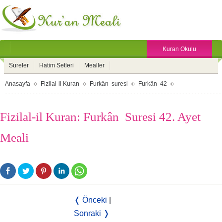
Kuran Okulu
Sureler
Hatim Setleri
Mealler
Anasayfa
Fizilal-il Kuran
Furkân suresi
Furkân 42
Fizilal-il Kuran: Furkân Suresi 42. Ayet
Meali
❬ Önceki
|
Sonraki ❭