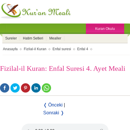
Kuran Okulu
Sureler
Hatim Setleri
Mealler
Anasayfa
Fizilal-il Kuran
Enfal suresi
Enfal 4
Fizilal-il Kuran: Enfal Suresi 4. Ayet Meali
❬ Önceki
|
Sonraki ❭