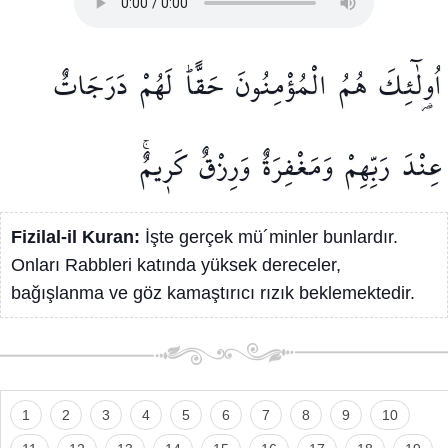
اُو۬لٰٓئِكَ
هُمُ
الْمُؤْمِنُونَ
حَقًّاۜ
لَهُمْ
دَرَجَاتٌ
عِنْدَ
رَبِّهِمْ
وَمَغْفِرَةٌ
وَرِزْقٌ
كَر۪يمٌۚ
Fizilal-il Kuran:
İşte gerçek mü´minler bunlardır.
Onları Rabbleri katında yüksek dereceler,
bağışlanma ve göz kamaştırıcı rızık beklemektedir.
1
2
3
4
5
6
7
8
9
10