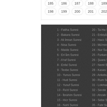
185
186
187
188
189
198
199
200
201
202
1 - Fatiha Suresi
20 - Ta-Ha 
2 - Bakara Suresi
21 - Enbiyâ
3 - Ali İmran Suresi
22 - Hacc S
4 - Nisa Suresi
23 - Mü'mi
5 - Maide Suresi
24 - Nur Su
6 - En’âm Suresi
25 - Furkan
7 - A'raf Suresi
26 - Şuara 
8 - Enfal Suresi
27 - Neml S
9 - Tevbe Suresi
28 - Kasas 
10 - Yunus Suresi
29 - Ankebu
11 - Hud Suresi
30 - Rum S
12 - Yusuf Suresi
31 - Lokma
13 - Ra'd Suresi
32 - Secde 
14 - İbrahim Suresi
33 - Ahzab 
15 - Hicr Suresi
34 - Sebe S
16 - Nahl Suresi
35 - Fatır S