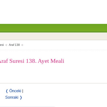
resi
Araf 138
Araf Suresi 138. Ayet Meali
❬ Önceki
|
Sonraki ❭