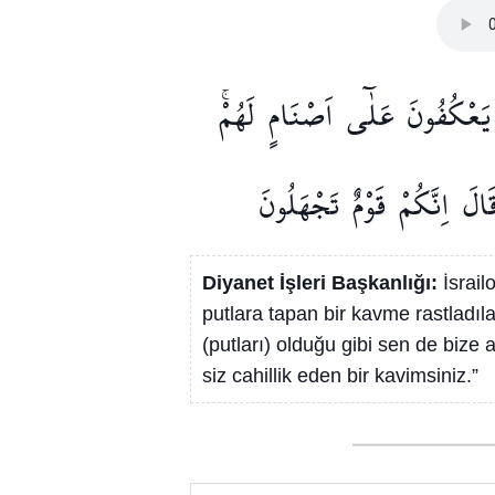
يَعْكُفُونَ
عَلٰٓى
اَصْنَامٍ
لَهُمْۚ
َالَ
اِنَّكُمْ
قَوْمٌ
تَجْهَلُونَ
Diyanet İşleri Başkanlığı:
İsrail
putlara tapan bir kavme rastladılar
(putları) olduğu gibi sen de bize 
siz cahillik eden bir kavimsiniz.”