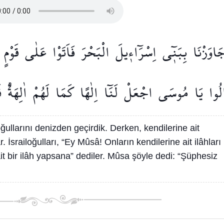
َاوَزْنَا
بِبَن۪ٓي
اِسْرَٓاء۪يلَ
الْبَحْرَ
فَاَتَوْا
عَلٰى
قَوْمٍ
لُوا
يَا
مُوسَى
اجْعَلْ
لَنَٓا
اِلٰهًا
كَمَا
لَهُمْ
اٰلِهَةٌۜ
ق
oğullarını denizden geçirdik. Derken, kendilerine ait
. İsrailoğulları, “Ey Mûsâ! Onların kendilerine ait ilâhları
ait bir ilâh yapsana” dediler. Mûsa şöyle dedi: “Şüphesiz