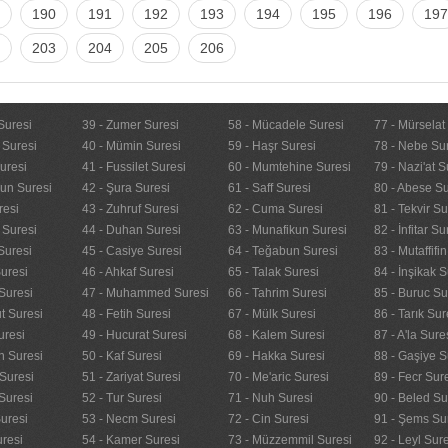
190
191
192
193
194
195
196
197
203
204
205
206
Suresi
39 - Zumer Suresi
58 - Mücadele Suresi
77 - Mürselat
 Suresi
40 - Mümin Suresi
59 - Haşr Suresi
78 - Nebe Su
uresi
41 - Fussilet Suresi
60 - Mumtehine Suresi
79 - Nazi'at S
nun Suresi
42 - Şura Suresi
61 - Saff Suresi
80 - Abese Su
resi
43 - Zuhruf Suresi
62 - Cuma Suresi
81 - Tekvir Su
 Suresi
44 - Duhan Suresi
63 - Munafikun Suresi
82 - İnfitar Su
Suresi
45 - Casiye Suresi
64 - Teğabun Suresi
83 - Mutaffifi
uresi
46 - Ahkaf Suresi
65 - Talak Suresi
84 - İnşikak S
Suresi
47 - Muhammed Suresi
66 - Tahrim Suresi
85 - Buruc Su
t Suresi
48 - Fetih Suresi
67 - Mülk Suresi
86 - Tarık Sur
uresi
49 - Hucurat Suresi
68 - Kalem Suresi
87 - A'la Sure
n Suresi
50 - Kaf Suresi
69 - Hakka Suresi
88 - Gaşiye S
Suresi
51 - Zariyat Suresi
70 - Me'aric Suresi
89 - Fecr Sur
Suresi
52 - Tur Suresi
71 - Nuh Suresi
90 - Beled Su
uresi
53 - Necm Suresi
72 - Cin Suresi
91 - Şems Su
uresi
54 - Kamer Suresi
73 - Müzzemmil Suresi
92 - Leyl Sur