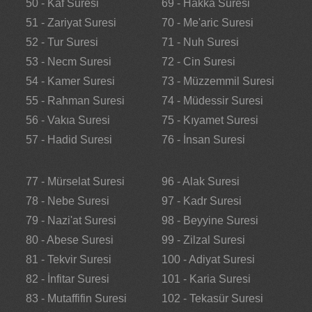
50 - Kaf Suresi
69 - Hakka Suresi
51 - Zariyat Suresi
70 - Me'aric Suresi
52 - Tur Suresi
71 - Nuh Suresi
53 - Necm Suresi
72 - Cin Suresi
54 - Kamer Suresi
73 - Müzzemmil Suresi
55 - Rahman Suresi
74 - Müdessir Suresi
56 - Vakıa Suresi
75 - Kıyamet Suresi
57 - Hadid Suresi
76 - İnsan Suresi
77 - Mürselat Suresi
96 - Alak Suresi
78 - Nebe Suresi
97 - Kadr Suresi
79 - Nazi'at Suresi
98 - Beyyine Suresi
80 - Abese Suresi
99 - Zilzal Suresi
81 - Tekvir Suresi
100 - Adiyat Suresi
82 - İnfitar Suresi
101 - Karia Suresi
83 - Mutaffifin Suresi
102 - Tekasür Suresi