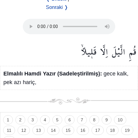
Sonraki ❭
قُمِ
الَّيْلَ
اِلَّا
قَل۪يلًاۙ
Elmalılı Hamdi Yazır (Sadeleştirilmiş):
gece kalk,
pek azı hariç,
1
2
3
4
5
6
7
8
9
10
11
12
13
14
15
16
17
18
19