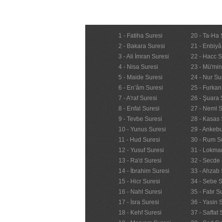
1 - Fatiha Suresi
20 - Ta-Ha 
2 - Bakara Suresi
21 - Enbiyâ
3 - Ali İmran Suresi
22 - Hacc S
4 - Nisa Suresi
23 - Mü'mi
5 - Maide Suresi
24 - Nur Su
6 - En’âm Suresi
25 - Furkan
7 - A'raf Suresi
26 - Şuara 
8 - Enfal Suresi
27 - Neml S
9 - Tevbe Suresi
28 - Kasas 
10 - Yunus Suresi
29 - Ankebu
11 - Hud Suresi
30 - Rum S
12 - Yusuf Suresi
31 - Lokma
13 - Ra'd Suresi
32 - Secde 
14 - İbrahim Suresi
33 - Ahzab 
15 - Hicr Suresi
34 - Sebe S
16 - Nahl Suresi
35 - Fatır S
17 - İsra Suresi
36 - Yasin 
18 - Kehf Suresi
37 - Saffat 