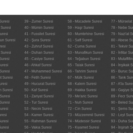
Suresi
39 - Zumer Suresi
58 - Mücadele Suresi
77 - Mürselat
 Suresi
40 - Mümin Suresi
59 - Haşr Suresi
78 - Nebe Su
uresi
41 - Fussilet Suresi
60 - Mumtehine Suresi
79 - Nazi'at S
nun Suresi
42 - Şura Suresi
61 - Saff Suresi
80 - Abese Su
resi
43 - Zuhruf Suresi
62 - Cuma Suresi
81 - Tekvir Su
 Suresi
44 - Duhan Suresi
63 - Munafikun Suresi
82 - İnfitar Su
Suresi
45 - Casiye Suresi
64 - Teğabun Suresi
83 - Mutaffifi
uresi
46 - Ahkaf Suresi
65 - Talak Suresi
84 - İnşikak S
Suresi
47 - Muhammed Suresi
66 - Tahrim Suresi
85 - Buruc Su
t Suresi
48 - Fetih Suresi
67 - Mülk Suresi
86 - Tarık Sur
uresi
49 - Hucurat Suresi
68 - Kalem Suresi
87 - A'la Sure
n Suresi
50 - Kaf Suresi
69 - Hakka Suresi
88 - Gaşiye S
Suresi
51 - Zariyat Suresi
70 - Me'aric Suresi
89 - Fecr Sur
Suresi
52 - Tur Suresi
71 - Nuh Suresi
90 - Beled Su
uresi
53 - Necm Suresi
72 - Cin Suresi
91 - Şems Su
uresi
54 - Kamer Suresi
73 - Müzzemmil Suresi
92 - Leyl Sur
Suresi
55 - Rahman Suresi
74 - Müdessir Suresi
93 - Duha Su
Suresi
56 - Vakıa Suresi
75 - Kıyamet Suresi
94 - İnşirah S