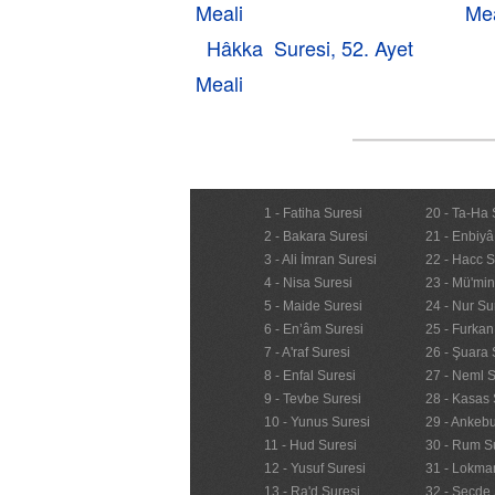
Meali
Mea
Hâkka Suresi, 52. Ayet
Meali
1 - Fatiha Suresi
20 - Ta-Ha 
2 - Bakara Suresi
21 - Enbiyâ
3 - Ali İmran Suresi
22 - Hacc S
4 - Nisa Suresi
23 - Mü'mi
5 - Maide Suresi
24 - Nur Su
6 - En’âm Suresi
25 - Furkan
7 - A'raf Suresi
26 - Şuara 
8 - Enfal Suresi
27 - Neml S
9 - Tevbe Suresi
28 - Kasas 
10 - Yunus Suresi
29 - Ankebu
11 - Hud Suresi
30 - Rum S
12 - Yusuf Suresi
31 - Lokma
13 - Ra'd Suresi
32 - Secde 