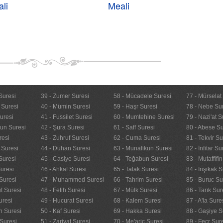
li
Meali
Suresi
39 - Zumer Suresi
58 - Mücadele Suresi
77 - Mürselat
 Suresi
40 - Mümin Suresi
59 - Haşr Suresi
78 - Nebe Su
uresi
41 - Fussilet Suresi
60 - Mumtehine Suresi
79 - Nazi'at S
nun Suresi
42 - Şura Suresi
61 - Saff Suresi
80 - Abese Su
resi
43 - Zuhruf Suresi
62 - Cuma Suresi
81 - Tekvir Su
 Suresi
44 - Duhan Suresi
63 - Munafikun Suresi
82 - İnfitar Su
Suresi
45 - Casiye Suresi
64 - Teğabun Suresi
83 - Mutaffifi
uresi
46 - Ahkaf Suresi
65 - Talak Suresi
84 - İnşikak S
Suresi
47 - Muhammed Suresi
66 - Tahrim Suresi
85 - Buruc Su
t Suresi
48 - Fetih Suresi
67 - Mülk Suresi
86 - Tarık Sur
uresi
49 - Hucurat Suresi
68 - Kalem Suresi
87 - A'la Sure
n Suresi
50 - Kaf Suresi
69 - Hakka Suresi
88 - Gaşiye S
Suresi
51 - Zariyat Suresi
70 - Me'aric Suresi
89 - Fecr Sur