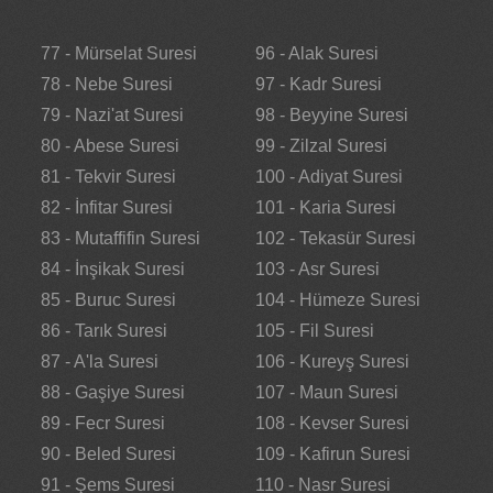
77 - Mürselat Suresi
96 - Alak Suresi
78 - Nebe Suresi
97 - Kadr Suresi
79 - Nazi'at Suresi
98 - Beyyine Suresi
80 - Abese Suresi
99 - Zilzal Suresi
81 - Tekvir Suresi
100 - Adiyat Suresi
82 - İnfitar Suresi
101 - Karia Suresi
83 - Mutaffifin Suresi
102 - Tekasür Suresi
84 - İnşikak Suresi
103 - Asr Suresi
85 - Buruc Suresi
104 - Hümeze Suresi
86 - Tarık Suresi
105 - Fil Suresi
87 - A'la Suresi
106 - Kureyş Suresi
88 - Gaşiye Suresi
107 - Maun Suresi
89 - Fecr Suresi
108 - Kevser Suresi
90 - Beled Suresi
109 - Kafirun Suresi
91 - Şems Suresi
110 - Nasr Suresi