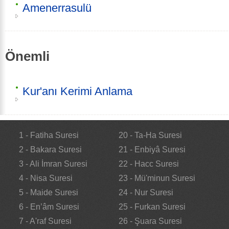
Amenerrasulü
Önemli
Kur'anı Kerimi Anlama
1 - Fatiha Suresi
20 - Ta-Ha Suresi
2 - Bakara Suresi
21 - Enbiyâ Suresi
3 - Ali İmran Suresi
22 - Hacc Suresi
4 - Nisa Suresi
23 - Mü'minun Suresi
5 - Maide Suresi
24 - Nur Suresi
6 - En’âm Suresi
25 - Furkan Suresi
7 - A'raf Suresi
26 - Şuara Suresi