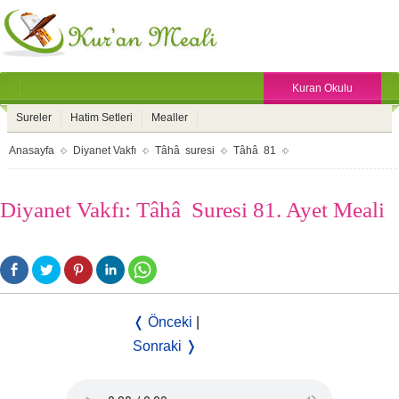
Kuran Okulu
Sureler
Hatim Setleri
Mealler
Anasayfa
Diyanet Vakfı
Tâhâ suresi
Tâhâ 81
Diyanet Vakfı: Tâhâ Suresi 81. Ayet Meali
❬ Önceki
|
Sonraki ❭