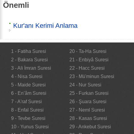
Önemli
Kur'anı Kerimi Anlama
1 - Fatiha Suresi
20 - Ta-Ha Suresi
2 - Bakara Suresi
21 - Enbiyâ Suresi
3 - Ali İmran Suresi
22 - Hacc Suresi
4 - Nisa Suresi
23 - Mü'minun Suresi
5 - Maide Suresi
24 - Nur Suresi
6 - En’âm Suresi
25 - Furkan Suresi
7 - A'raf Suresi
26 - Şuara Suresi
8 - Enfal Suresi
27 - Neml Suresi
9 - Tevbe Suresi
28 - Kasas Suresi
10 - Yunus Suresi
29 - Ankebut Suresi