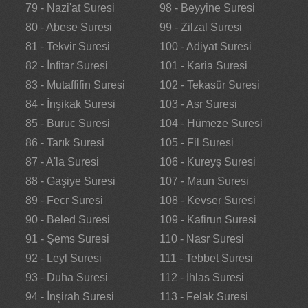
79 - Nazi'at Suresi
98 - Beyyine Suresi
80 - Abese Suresi
99 - Zilzal Suresi
81 - Tekvir Suresi
100 - Adiyat Suresi
82 - İnfitar Suresi
101 - Karia Suresi
83 - Mutaffifin Suresi
102 - Tekasür Suresi
84 - İnşikak Suresi
103 - Asr Suresi
85 - Buruc Suresi
104 - Hümeze Suresi
86 - Tarık Suresi
105 - Fil Suresi
87 - A'la Suresi
106 - Kureyş Suresi
88 - Gaşiye Suresi
107 - Maun Suresi
89 - Fecr Suresi
108 - Kevser Suresi
90 - Beled Suresi
109 - Kafirun Suresi
91 - Şems Suresi
110 - Nasr Suresi
92 - Leyl Suresi
111 - Tebbet Suresi
93 - Duha Suresi
112 - İhlas Suresi
94 - İnşirah Suresi
113 - Felak Suresi