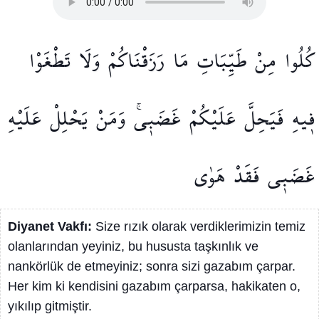
كُلُوا
مِنْ
طَيِّبَاتِ
مَا
رَزَقْنَاكُمْ
وَلَا
تَطْغَوْا
ف۪يهِ
فَيَحِلَّ
عَلَيْكُمْ
غَضَب۪يۚ
وَمَنْ
يَحْلِلْ
عَلَيْهِ
غَضَب۪ي
فَقَدْ
هَوٰى
Diyanet Vakfı:
Size rızık olarak verdiklerimizin temiz
olanlarından yeyiniz, bu hususta taşkınlık ve
nankörlük de etmeyiniz; sonra sizi gazabım çarpar.
Her kim ki kendisini gazabım çarparsa, hakikaten o,
yıkılıp gitmiştir.