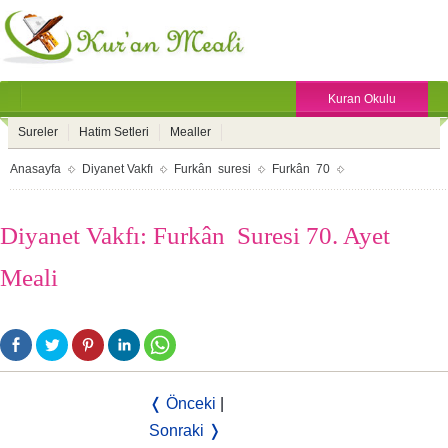
Kuran Okulu
Sureler
Hatim Setleri
Mealler
Anasayfa
Diyanet Vakfı
Furkân suresi
Furkân 70
Diyanet Vakfı: Furkân Suresi 70. Ayet
Meali
❬ Önceki
|
Sonraki ❭