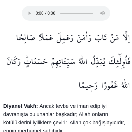
اِلَّا
مَنْ
تَابَ
وَاٰمَنَ
وَعَمِلَ
عَمَلًا
صَالِحًا
فَاُو۬لٰٓئِكَ
يُبَدِّلُ
اللّٰهُ
سَيِّـَٔاتِهِمْ
حَسَنَاتٍۜ
وَكَانَ
اللّٰهُ
غَفُورًا
رَح۪يمًا
Diyanet Vakfı:
Ancak tevbe ve iman edip iyi
davranışta bulunanlar başkadır; Allah onların
kötülüklerini iyiliklere çevirir. Allah çok bağışlayıcıdır,
engin merhamet sahibidir.