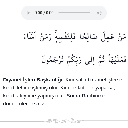
مَنْ
عَمِلَ
صَالِحًا
فَلِنَفْسِه۪ۚ
وَمَنْ
اَسَٓاءَ
فَعَلَيْهَاۘ
ثُمَّ
اِلٰى
رَبِّكُمْ
تُرْجَعُونَ
Diyanet İşleri Başkanlığı:
Kim salih bir amel işlerse,
kendi lehine işlemiş olur. Kim de kötülük yaparsa,
kendi aleyhine yapmış olur. Sonra Rabbinize
döndürüleceksiniz.