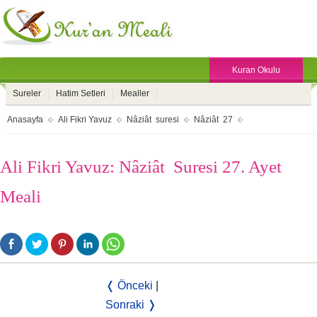
Kuran Okulu
Sureler
Hatim Setleri
Mealler
Anasayfa
Ali Fikri Yavuz
Nâziât suresi
Nâziât 27
Ali Fikri Yavuz: Nâziât Suresi 27. Ayet
Meali
❬ Önceki
|
Sonraki ❭