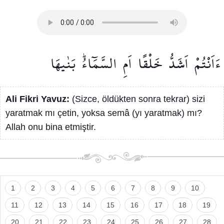
ءَاَنْتُمْ
اَشَدُّ
خَلْقًا
اَمِ
السَّمَٓاءُۜ
بَنٰيهَا۠
Ali Fikri Yavuz:
(Sizce, öldükten sonra tekrar) sizi
yaratmak mı çetin, yoksa semâ (yı yaratmak) mı?
Allah onu bina etmiştir.
1
2
3
4
5
6
7
8
9
10
11
12
13
14
15
16
17
18
19
20
21
22
23
24
25
26
27
28