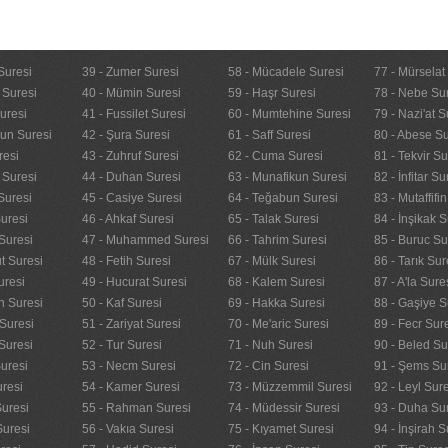
Suresi
39 - Zumer Suresi
58 - Mücadele Suresi
77 - Mürselat
 Suresi
40 - Mümin Suresi
59 - Haşr Suresi
78 - Nebe Su
uresi
41 - Fussilet Suresi
60 - Mumtehine Suresi
79 - Nazi'at S
nun Suresi
42 - Şura Suresi
61 - Saff Suresi
80 - Abese Su
resi
43 - Zuhruf Suresi
62 - Cuma Suresi
81 - Tekvir Su
 Suresi
44 - Duhan Suresi
63 - Munafikun Suresi
82 - İnfitar Su
Suresi
45 - Casiye Suresi
64 - Teğabun Suresi
83 - Mutaffifi
uresi
46 - Ahkaf Suresi
65 - Talak Suresi
84 - İnşikak S
Suresi
47 - Muhammed Suresi
66 - Tahrim Suresi
85 - Buruc Su
t Suresi
48 - Fetih Suresi
67 - Mülk Suresi
86 - Tarık Sur
uresi
49 - Hucurat Suresi
68 - Kalem Suresi
87 - A'la Sure
n Suresi
50 - Kaf Suresi
69 - Hakka Suresi
88 - Gaşiye S
Suresi
51 - Zariyat Suresi
70 - Me'aric Suresi
89 - Fecr Sur
Suresi
52 - Tur Suresi
71 - Nuh Suresi
90 - Beled Su
uresi
53 - Necm Suresi
72 - Cin Suresi
91 - Şems Su
uresi
54 - Kamer Suresi
73 - Müzzemmil Suresi
92 - Leyl Sur
Suresi
55 - Rahman Suresi
74 - Müdessir Suresi
93 - Duha Su
Suresi
56 - Vakıa Suresi
75 - Kıyamet Suresi
94 - İnşirah S