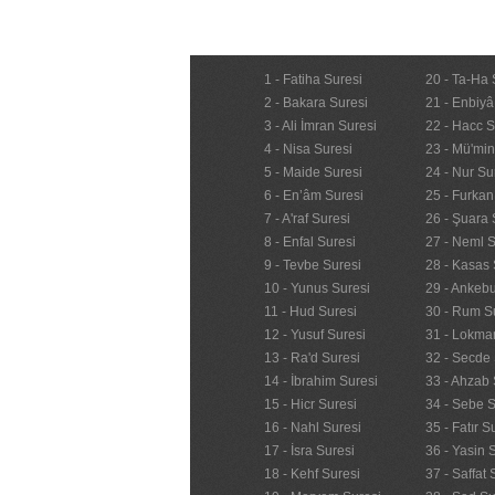
1 - Fatiha Suresi
20 - Ta-Ha 
2 - Bakara Suresi
21 - Enbiyâ
3 - Ali İmran Suresi
22 - Hacc S
4 - Nisa Suresi
23 - Mü'mi
5 - Maide Suresi
24 - Nur Su
6 - En’âm Suresi
25 - Furkan
7 - A'raf Suresi
26 - Şuara 
8 - Enfal Suresi
27 - Neml S
9 - Tevbe Suresi
28 - Kasas 
10 - Yunus Suresi
29 - Ankebu
11 - Hud Suresi
30 - Rum S
12 - Yusuf Suresi
31 - Lokma
13 - Ra'd Suresi
32 - Secde 
14 - İbrahim Suresi
33 - Ahzab 
15 - Hicr Suresi
34 - Sebe S
16 - Nahl Suresi
35 - Fatır S
17 - İsra Suresi
36 - Yasin 
18 - Kehf Suresi
37 - Saffat 