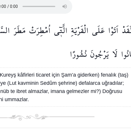
َقَدْ
اَتَوْا
عَلَى
الْقَرْيَةِ
الَّت۪ٓي
اُمْطِرَتْ
مَطَرَ
السَّو
نُوا
لَا
يَرْجُونَ
نُشُورًا
Kureyş kâfirleri ticaret için Şam’a giderken) fenalık (taş)
ye (Lut kavminin Sedûm şehrine) defalarca uğradılar;
ünüb te ibret almazlar, imana gelmezler mi?) Doğrusu
ini ummazlar.